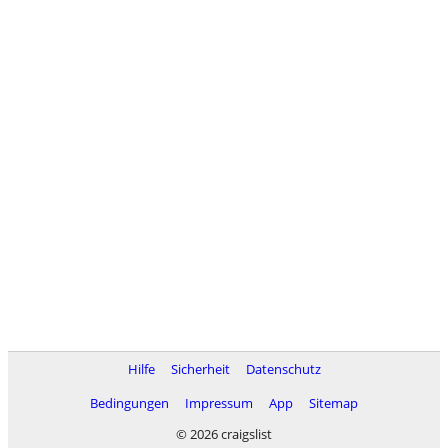
Hilfe
Sicherheit
Datenschutz
Bedingungen
Impressum
App
Sitemap
© 2026 craigslist