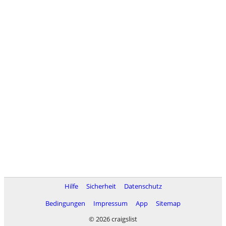
Hilfe
Sicherheit
Datenschutz
Bedingungen
Impressum
App
Sitemap
© 2026 craigslist