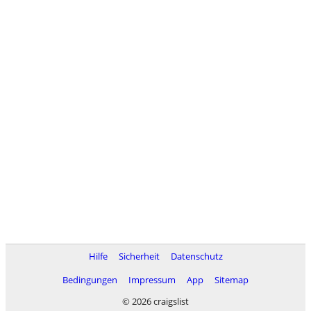
Hilfe
Sicherheit
Datenschutz
Bedingungen
Impressum
App
Sitemap
© 2026 craigslist