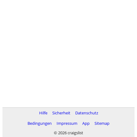
Hilfe
Sicherheit
Datenschutz
Bedingungen
Impressum
App
Sitemap
© 2026 craigslist