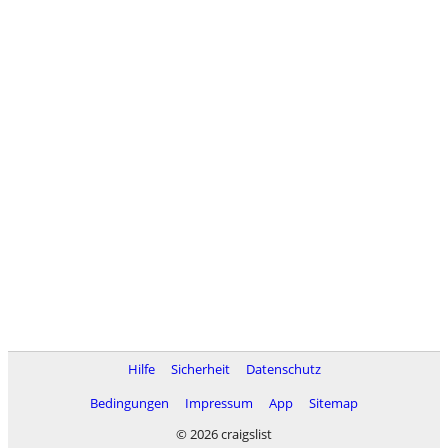
Hilfe
Sicherheit
Datenschutz
Bedingungen
Impressum
App
Sitemap
© 2026 craigslist