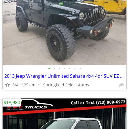
•
•
•
•
•
•
•
2013 Jeep Wrangler Unlimited Sahara 4x4 4dr SUV EZ FINANCING AVAILABLE
8/4
125k mi
+ Springfield Select Autos
$18,980