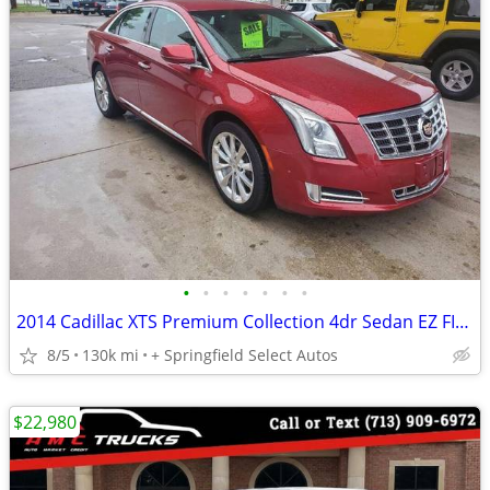
•
•
•
•
•
•
•
2014 Cadillac XTS Premium Collection 4dr Sedan EZ FINANCING AVAILABLE
8/5
130k mi
+ Springfield Select Autos
$22,980