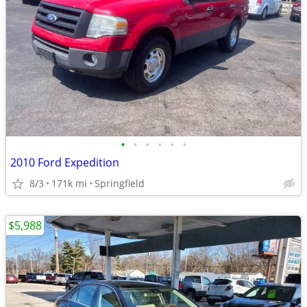
•
•
•
•
•
•
2010 Ford Expedition
8/3
171k mi
Springfield
$5,988