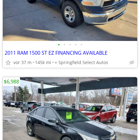
•
•
•
•
•
2011 RAM 1500 ST EZ FINANCING AVAILABLE
vor 37 m
145k mi
+ Springfield Select Autos
$6,988