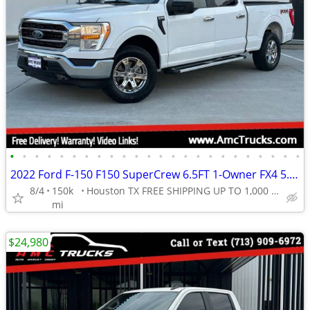
•
•
•
•
•
•
•
•
•
•
•
•
•
•
•
•
•
•
•
•
•
•
•
•
2022 Ford F-150 F150 SuperCrew 6.5FT 1-Owner FX4 5.0L V8 4WD NO RUST!
8/4
150k
Houston TX FREE SHIPPING UP TO 1,000 MI (.90C/MI Add
mi
$24,980