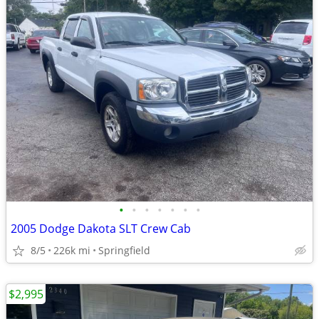
•
•
•
•
•
•
•
2005 Dodge Dakota SLT Crew Cab
8/5
226k mi
Springfield
$2,995