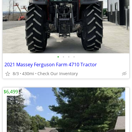
•
•
•
•
2021 Massey Ferguson Farm 4710 Tractor
8/3
430mi
Check Our Inventory
$6,499