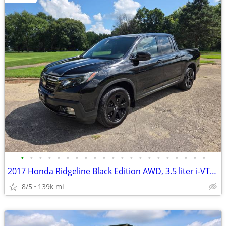
•
•
•
•
•
•
•
•
•
•
•
•
•
•
•
•
•
•
•
•
•
2017 Honda Ridgeline Black Edition AWD, 3.5 liter i-VTEC V-6 only 139K
8/5
139k mi