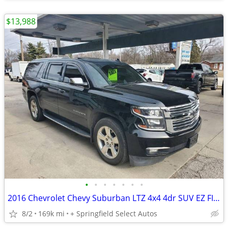
$13,988
•
•
•
•
•
•
•
2016 Chevrolet Chevy Suburban LTZ 4x4 4dr SUV EZ FINANCING AVAILABLE
8/2
169k mi
+ Springfield Select Autos