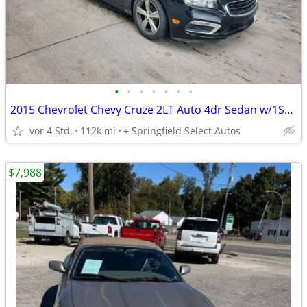
•
•
•
•
•
•
•
2015 Chevrolet Chevy Cruze 2LT Auto 4dr Sedan w/1SH EZ FINANCING AVAILABLE
vor 4 Std.
112k mi
+ Springfield Select Autos
$7,988