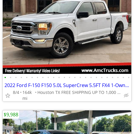
•
•
•
•
•
•
•
•
•
•
•
•
•
•
•
•
•
•
•
•
•
•
•
•
2022 Ford F-150 F150 5.0L SuperCrew 5.5FT FX4 1-Owner CarFax NO Rust
8/4
164k
Houston TX FREE SHIPPING UP TO 1,000 MI (.90C/MI Add
mi
$9,988