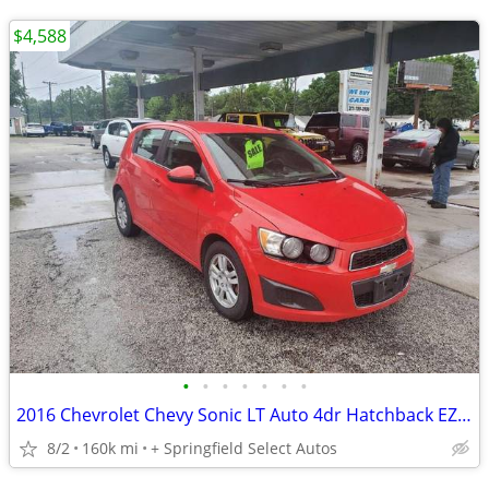
$4,588
•
•
•
•
•
•
•
2016 Chevrolet Chevy Sonic LT Auto 4dr Hatchback EZ FINANCING AVAILABLE
8/2
160k mi
+ Springfield Select Autos