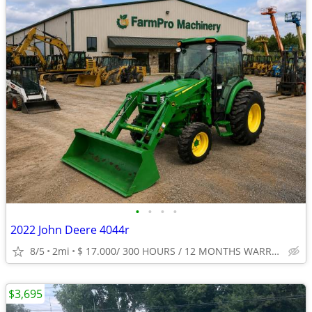
•
•
•
•
2022 John Deere 4044r
8/5
2mi
$ 17.000/ 300 HOURS / 12 MONTHS WARRANTY
$3,695