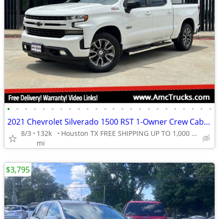
•
•
•
•
•
•
•
•
•
•
•
•
•
•
•
•
•
•
•
•
•
•
•
•
2021 Chevrolet Silverado 1500 RST 1-Owner Crew Cab 5.3L 4WD NO RUST
8/3
132k
Houston TX FREE SHIPPING UP TO 1,000 MI (.90C/MI Add
mi
$3,795