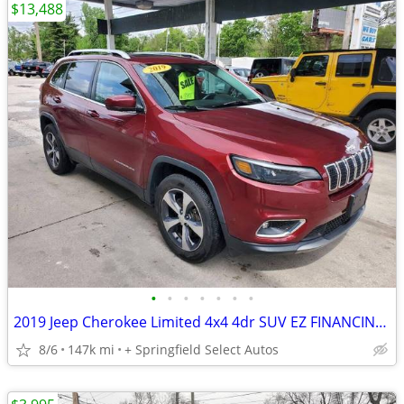
$13,488
•
•
•
•
•
•
•
2019 Jeep Cherokee Limited 4x4 4dr SUV EZ FINANCING AVAILABLE
8/6
147k mi
+ Springfield Select Autos