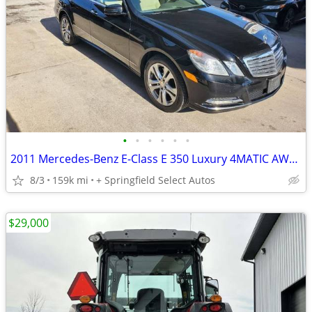
•
•
•
•
•
•
2011 Mercedes-Benz E-Class E 350 Luxury 4MATIC AWD 4dr Sedan EZ FINANCING AVAILA
8/3
159k mi
+ Springfield Select Autos
$29,000