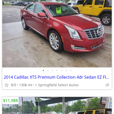
•
•
•
•
•
•
•
2014 Cadillac XTS Premium Collection 4dr Sedan EZ FINANCING AVAILABLE
8/5
130k mi
+ Springfield Select Autos
$11,988