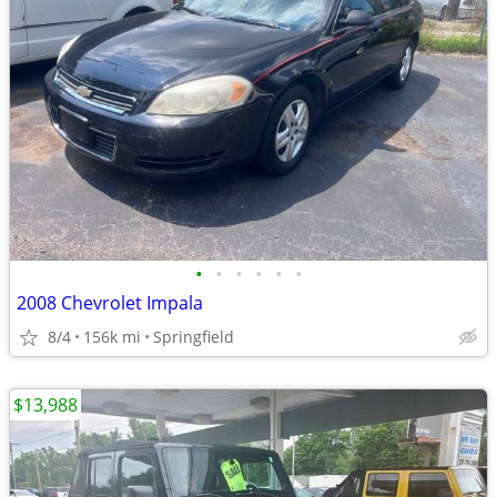
•
•
•
•
•
•
2008 Chevrolet Impala
8/4
156k mi
Springfield
$13,988