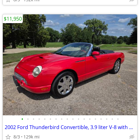
$11,950
•
•
•
•
•
•
•
•
•
•
•
•
•
•
•
•
•
•
2002 Ford Thunderbird Convertible, 3.9 liter V-8 with 129K
8/3
129k mi