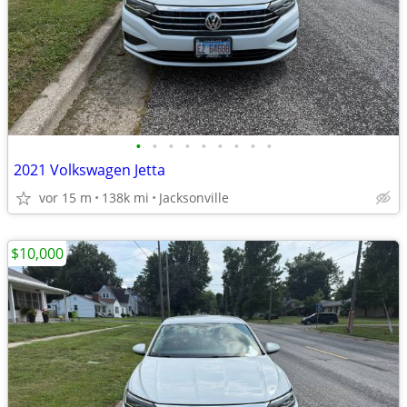
•
•
•
•
•
•
•
•
•
2021 Volkswagen Jetta
vor 15 m
138k mi
Jacksonville
$10,000