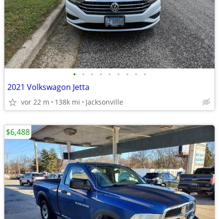
•
•
•
•
•
•
•
•
•
2021 Volkswagon Jetta
vor 22 m
138k mi
Jacksonville
$6,488