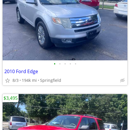
•
•
•
•
•
2010 Ford Edge
8/3
194k mi
Springfield
$3,495