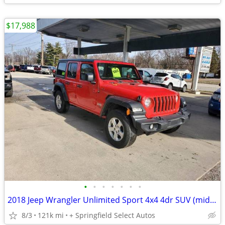
$17,988
•
•
•
•
•
•
•
2018 Jeep Wrangler Unlimited Sport 4x4 4dr SUV (midyear release) EZ FINANCING AV
8/3
121k mi
+ Springfield Select Autos