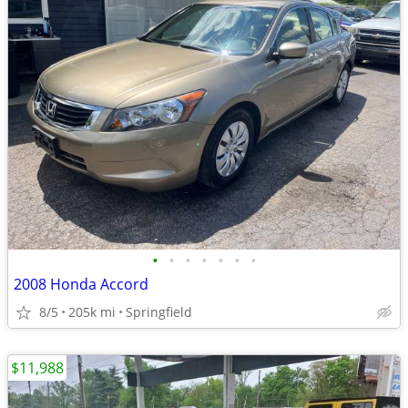
•
•
•
•
•
•
•
2008 Honda Accord
8/5
205k mi
Springfield
$11,988