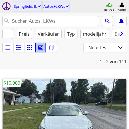
Springfield, IL
Autos+LKWs
Beitrag
Konto
+
Preis
Verkäufer
Typ
modelljahr
Benzin
Neustes
1 - 2
von 111
$10,000