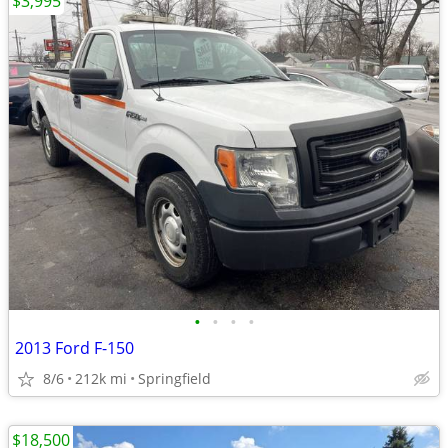
$3,995
•
•
•
•
2013 Ford F-150
8/6
212k mi
Springfield
$18,500