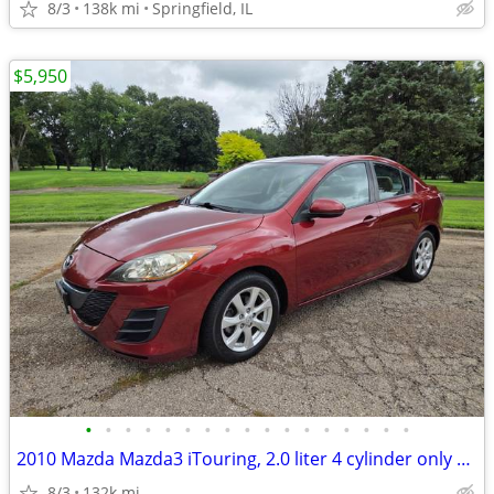
8/3
138k mi
Springfield, IL
$5,950
•
•
•
•
•
•
•
•
•
•
•
•
•
•
•
•
•
2010 Mazda Mazda3 iTouring, 2.0 liter 4 cylinder only 132K
8/3
132k mi