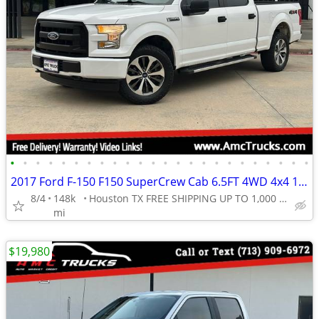
•
•
•
•
•
•
•
•
•
•
•
•
•
•
•
•
•
•
•
•
•
•
•
•
2017 Ford F-150 F150 SuperCrew Cab 6.5FT 4WD 4x4 1-Owner 5.0L NO RUST
8/4
148k
Houston TX FREE SHIPPING UP TO 1,000 MI (.90C/MI Add
mi
$19,980