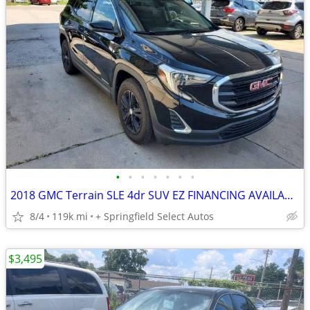
•
•
•
•
•
•
•
2018 GMC Terrain SLE 4dr SUV EZ FINANCING AVAILABLE
8/4
119k mi
+ Springfield Select Autos
$3,495