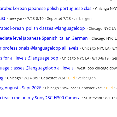
rabic korean japanese polish portuguese clas
Chicago NYC
us!
new york
7/28-8/10
Gepostet 7/28
verbergen
arabic korean  polish classes @languageloop
Chicago NYC LA
iate level Japanese Spanish Italian German
Chicago NYC L
r professionals @languageloop all levels
Chicago NYC LA
8/
s for all levels @languageloop
Chicago NYC LA
8/10-8/19
Ge
uage classes @languageloop all levels
west loop chicago do
ng
Chicago
7/27-8/9
Gepostet 7/24
Bild
verbergen
ng August - Sept 2026
Chicago
8/9-8/22
Gepostet 7/21
Bild
 to teach me on my SonyDSC-H300 Camera
Sturtevant
8/10