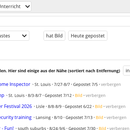
nterricht
stes
hat Bild
Heute gepostet
i
en. Hier sind einige aus der Nähe (sortiert nach Entfernung)
Home Inspector
St. Louis
7/27-8/7
Gepostet 7/5
verbergen
mp
St. Louis
8/3-8/7
Gepostet 7/12
Bild
verbergen
 Festival 2026
Lisle
8/8-8/9
Gepostet 6/22
Bild
verbergen
curity training
Lansing
8/10
Gepostet 7/13
Bild
verbergen
- Fun!
south suburbs
8/24-9/6
Gepostet 7/30
Bild
verbergen