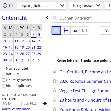
CL
Springfield, IL
Ereignisse
U
Unterricht
S
M
T
W
T
F
S
Neu
2
3
4
5
6
7
8
9
10
11
12
13
14
15
16
17
18
19
20
21
22
23
24
25
26
27
28
29
30
31
1
2
3
4
5
Keine lokalen Ergebnisse gefund
Nur Suchtitel
Get Certified, Become an 
hat Bild
Heute gepostet
2026 Robotics Summer Ca
hide duplicates
Veggie Fest Chicago Summer
MEILEN VOM STANDORT
ENTFERNT
20 hours and 48 hours of se

Karte verwenden...
Pom Poms & Baton Twirling 