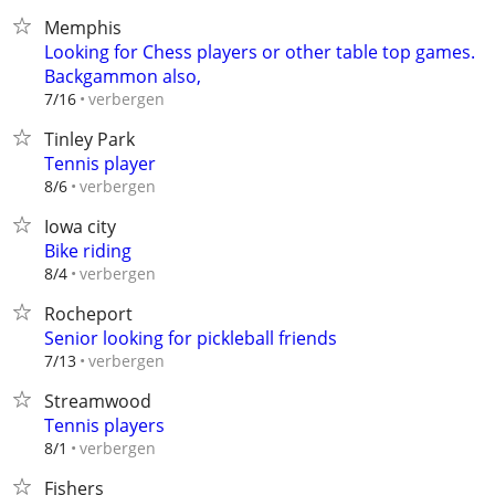
Memphis
Looking for Chess players or other table top games.
Backgammon also,
verbergen
7/16
Tinley Park
Tennis player
verbergen
8/6
Iowa city
Bike riding
verbergen
8/4
Rocheport
Senior looking for pickleball friends
verbergen
7/13
Streamwood
Tennis players
verbergen
8/1
Fishers